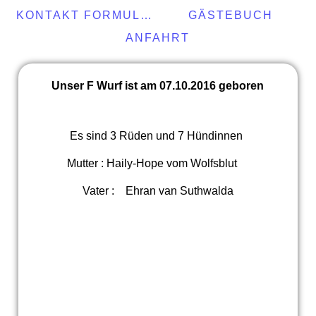
KONTAKT FORMULAR
GÄSTEBUCH
ANFAHRT
Unser F Wurf ist am 07.10.2016 geboren
Es sind 3 Rüden und 7 Hündinnen
Mutter : Haily-Hope vom Wolfsblut
Vater : Ehran van Suthwalda